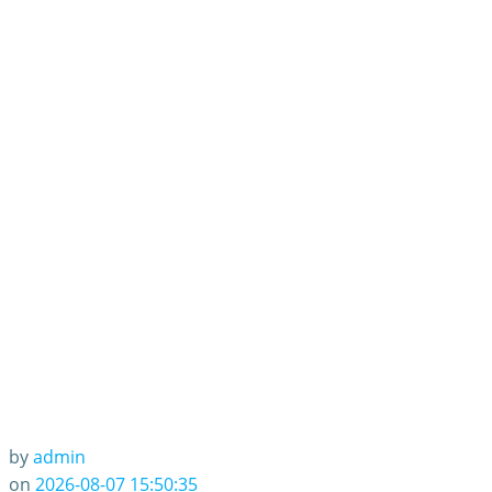
by
admin
on
2026-08-07 15:50:35